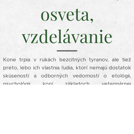
osveta,
vzdelávanie
Kone trpia v rukách bezcitných tyranov, ale tiež
preto, lebo ich vlastnia ľudia, ktorí nemajú dostatok
skúseností a odborných vedomostí o etológii,
psychológii koní základoch veterinárnej
starostlivosti, manažmente chovu a welfare koní,
preto sa snažíme, priamo v ich chove, poradiť tým,
ktorí o naše praktické rady stoja ...
viac
V rámci nášho vlastného
vzdelávacieho projektu