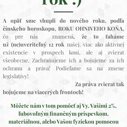
A opäť sme vhupli do nového roku, podľa
čínskeho horoskopu, ROKU OHNIVEHO KOŇA,
čo
pre
nás znamená
, že to ťaháme
už
(ne)uveriteľný
12 rok
našej, viac ako aktívnej
existencie v prospech koní, ale aj zvierat
všeobecne. Zachraňujeme ich a bojujeme za ich
ochranu a práva! Podieľame sa na zmene
legislatívy!
Za práva zvierat tak
bojujeme na viacerých frontoch!
Môžete nám v tom pomôcť aj Vy. Vašimi 2%,
ľubovoľným finančným príspevkom,
materiálnou, alebo Vašou fyzickou pomocou