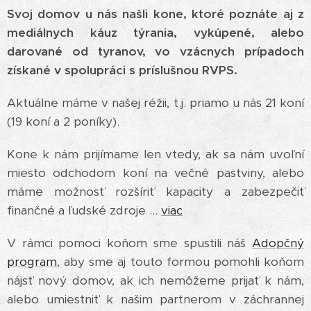
Svoj domov u nás našli kone, ktoré poznáte aj z
mediálnych káuz týrania, vykúpené, alebo
darované od tyranov, vo vzácnych prípadoch
získané v spolupráci s príslušnou RVPS.
Aktuálne máme v našej réžii, t.j. priamo u nás 21 koní
(19 koní a 2 poníky).
Kone k nám prijímame len vtedy, ak sa nám uvoľní
miesto odchodom koní na večné pastviny, alebo
máme možnosť rozšíriť kapacity a zabezpečiť
finančné a ľudské zdroje ...
viac
V rámci pomoci koňom sme spustili náš
Adopčný
program
, aby sme aj touto formou pomohli koňom
nájsť nový domov, ak ich nemôžeme prijať k nám,
alebo umiestniť k našim partnerom v záchrannej