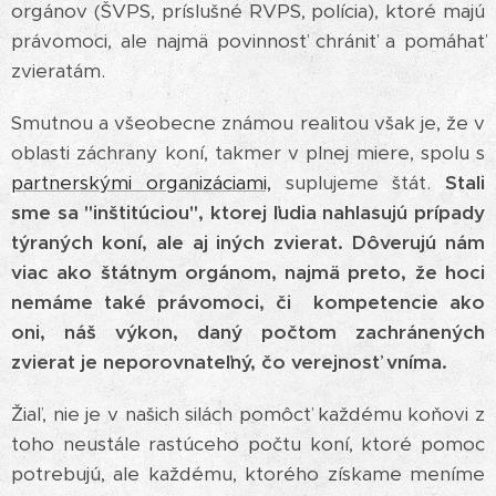
orgánov (ŠVPS, príslušné RVPS, polícia), ktoré majú
právomoci, ale najmä povinnosť chrániť a pomáhať
zvieratám.
Smutnou a všeobecne známou realitou však je, že v
oblasti záchrany koní, takmer v plnej miere, spolu s
partnerskými organizáciami,
suplujeme štát.
Stali
sme sa "inštitúciou", ktorej ľudia nahlasujú prípady
týraných koní, ale aj iných zvierat. Dôverujú nám
viac ako štátnym orgánom, najmä preto, že hoci
nemáme také právomoci, či kompetencie ako
oni, náš výkon, daný počtom zachránených
zvierat je neporovnateľný, čo verejnosť vníma.
Žiaľ, nie je v našich silách pomôcť každému koňovi z
toho neustále rastúceho počtu koní, ktoré pomoc
potrebujú, ale každému, ktorého získame meníme