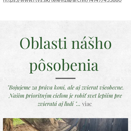
https://www.rtvs.sk/televizia/archiv/14147/433880
Oblasti nášho
pôsobenia
"Bojujeme za práva koní, ale aj zvierat všeobecne.
Našim prioritným cieľom je robiť svet lepším pre
zvieratá aj ľudí "...
viac